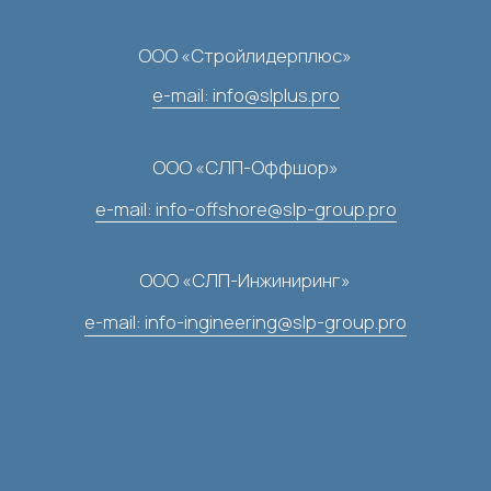
г. Астрахань, ул. Ульяновых, стр. 2/4, пом. 003
ООО «СЛП-Инжиниринг»
Главная
О компании
ООО «Стройлидерплюс»
Вакансии
ООО «СЛП-Оффшор»
Партнеры
СОУТ
Новости
Видео
Контакты
Свидетельства и сертификаты
Copyright ©2023 ООО «Стройлидерплюс»
Политика конфиденциальности
Разработка сайта