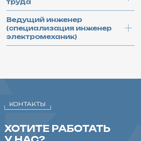
труда
Ведущий инженер
(специализация инженер
КОНТАКТЫ
электромеханик)
ХОТИТЕ РАБОТАТЬ
У НАС?
ОТПРАВЬТЕ РЕЗЮМЕ
ПРИКРЕПИТЬ РЕЗЮМЕ