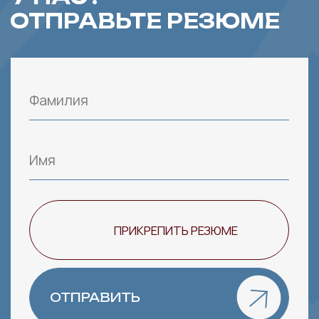
ОТПРАВИТЬ
отправить
Нажимая на кнопку, вы даете согласие на обработку
персональных данных и соглашаетесь c
политикой
конфиденциальности
Группа компаний
«Стройлидерплюс»
отдел кадров +7-927-555-61-21
отдел маркетинга +7-967-331-84-44
отдел снабжения +7-927-562-69-00
токарно-фрезерный центр +7-917-185-00-05
ООО «Стройлидерплюс»
e-mail: info@slplus.pro