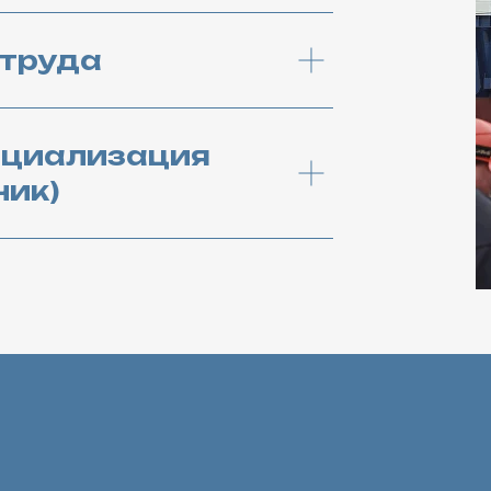
 труда
ециализация
ник)
ХОТИТЕ РАБОТ
У НАС?