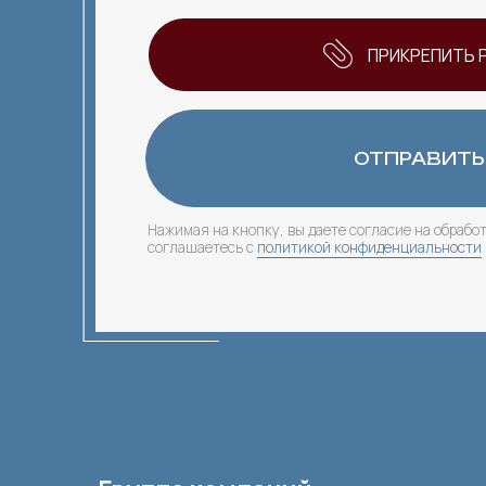
Нажимая на кнопку, вы даете согласие на обработку перс
соглашаетесь c
политикой конфиденциальности
Группа компаний
«Стройлидерплюс»
отдел кадров +7-927-555-61-21
отдел снабжения +7-927-562-69-00
отдел маркетинга +7-967-331-84-44
токарно-фрезерный центр +7-917-185-00-05