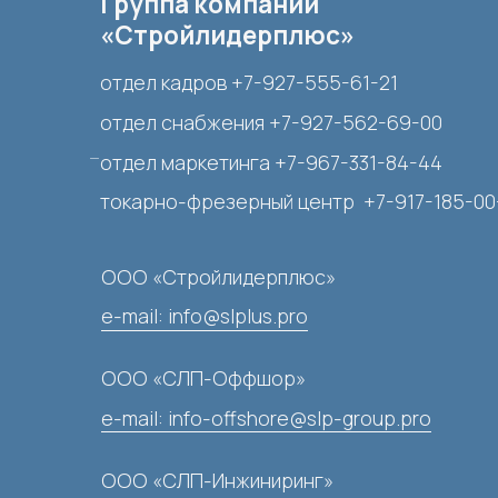
ООО «Стройлидерплюс»
e-mail: info@slplus.pro
ООО «СЛП-Оффшор»
e-mail:
info-offshore@slp-group.pro
ООО «СЛП-Инжиниринг»
e-mail:
info-ingineering@slp-group.pro
О компании
Главная
Вакансии
Партнеры